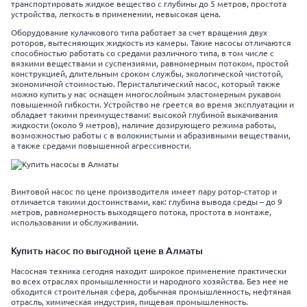
транспортировать жидкое вещество с глубины до 5 метров, простота
устройства, легкость в применении, невысокая цена.
Оборудование кулачкового типа работает за счет вращения двух
роторов, вытесняющих жидкость из камеры. Такие насосы отличаются
способностью работать со средами различного типа, в том числе с
вязкими веществами и суспензиями, равномерным потоком, простой
конструкцией, длительным сроком службы, экологической чистотой,
экономичной стоимостью. Перистальтический насос, который также
можно купить у нас оснащен многослойным эластомерным рукавом
повышенной гибкости. Устройство не греется во время эксплуатации и
обладает такими преимуществами: высокой глубиной выкачивания
жидкости (около 9 метров), наличие дозирующего режима работы,
возможностью работы с в волокнистыми и абразивными веществами,
а также средами повышенной агрессивности.
Винтовой насос по цене производителя имеет пару ротор-статор и
отличается такими достоинствами, как: глубина вывода среды – до 9
метров, равномерность выходящего потока, простота в монтаже,
использовании и обслуживании.
Купить насос по выгодной цене в Алматы
Насосная техника сегодня находит широкое применение практически
во всех отраслях промышленности и народного хозяйства. Без нее не
обходится строительная сфера, добычная промышленность, нефтяная
отрасль, химическая индустрия, пищевая промышленность.