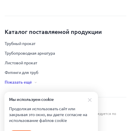
Каталог поставляемой продукции
Трубный прокат
Трубопроводная арматура
Листовой прокат
Фитинги для труб
Показать ещё
Мы используем сookie
Урал Тех Экспорт — Казахстан © 2019-
2026
.
Продолжая использовать сайт или
Все права защищены. Копирование информации преследуется по
закрывая это окно, вы даете согласие на
закону.
использование файлов сookie
Карта сайта