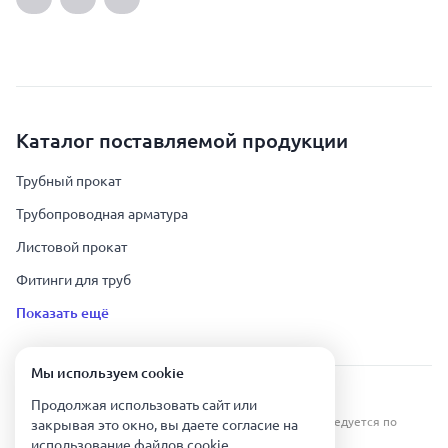
Каталог поставляемой продукции
Трубный прокат
Трубопроводная арматура
Листовой прокат
Фитинги для труб
Показать ещё
Мы используем сookie
Урал Тех Экспорт — Казахстан © 2019-
2026
.
Продолжая использовать сайт или
Все права защищены. Копирование информации преследуется по
закрывая это окно, вы даете согласие на
закону.
использование файлов сookie