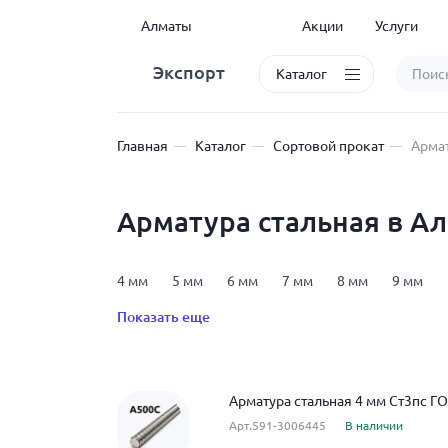
Алматы
Акции
Услуги
Экспорт
Каталог
Главная
Каталог
Сортовой прокат
Армат
Арматура стальная в А
4 мм
5 мм
6 мм
7 мм
8 мм
9 мм
25 мм
28 мм
32 мм
36 мм
40 мм
6 
Показать еще
арматура А600
арматура А800
арматура Ат8
Арматура стальная 4 мм Ст3пс Г
Арт.591-3006445
В наличии