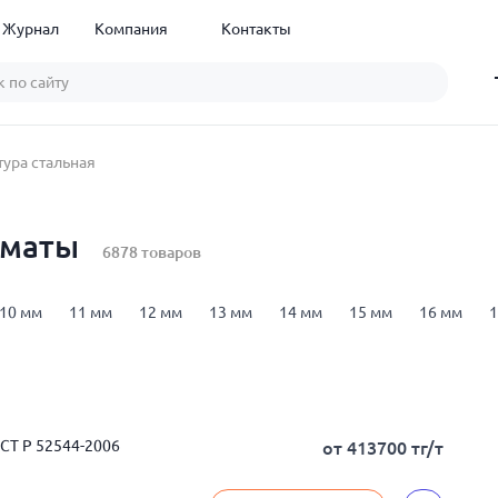
Журнал
Компания
Контакты
ура стальная
лматы
6878 товаров
10 мм
11 мм
12 мм
13 мм
14 мм
15 мм
16 мм
1
м
12 м
18 м
арматура А1 (А240)
арматура А3 (А400)
а
00
арматура В500С
25Г2С
35ГС
Ст3сп
ГОСТ 34028-20
ОСТ Р 52544-2006
от 413700 тг/т