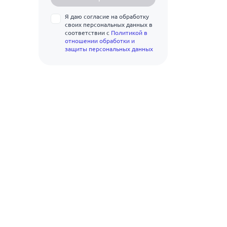
10
20ХГ2Ц
Я даю согласие на обработку
11
своих персональных данных в
22С
соответствии с
Политикой в
отношении обработки и
12
22Х2Г2АЮ
защиты персональных данных
13
22Х2Г2Р
14
23Х2Г2Т
15
25Г2С
16
28С
17
32Г2Рпс
18
35Г2Рпс
19
35ГС
20
80С
22
Д16
25