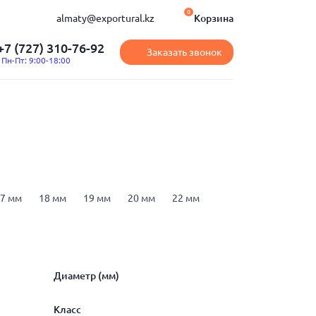
0
almaty@exportural.kz
Корзина
+7 (727) 310-76-92
Заказать звонок
Пн-Пт: 9:00-18:00
7 мм
18 мм
19 мм
20 мм
22 мм
рматура А500
арматура А500С
16
Диаметр (мм)
Класс